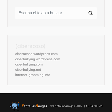
(ciberacoso)
ciberacoso.wordpress.com
ciberbullying.wordpress.com
ciberbullying.com
ciberbullying.net
internet-grooming.info
© PantallasAmigas 2015 | t +34 605 728